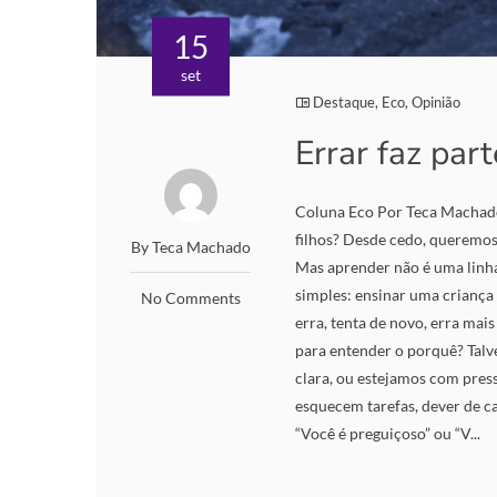
15
set
Destaque
,
Eco
,
Opinião
Errar faz par
Coluna Eco Por Teca Machado
filhos? Desde cedo, queremo
By Teca Machado
Mas aprender não é uma linha
simples: ensinar uma criança 
No Comments
erra, tenta de novo, erra mai
para entender o porquê? Talv
clara, ou estejamos com pres
esquecem tarefas, dever de c
“Você é preguiçoso” ou “V...