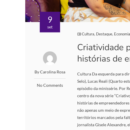
9
set
Cultura
,
Destaque
,
Economi
Criatividade 
histórias de
By Carolina Rosa
Cultura Da esquerda para di
Selo), Lucas Reali (Quarto es
No Comments
episódio da minissérie. Por R
centro da nova série “Criativo
histórias de empreendedores 
não apenas um meio de expre
territórios marcados pela fal
jornalista Gisele Alexandre,