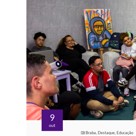
9
out
Braba
,
Destaque
,
Educação