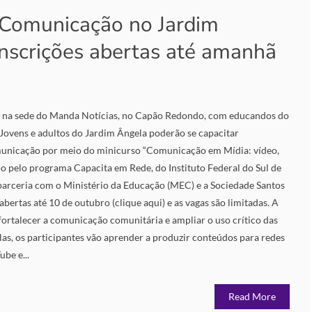
 Comunicação no Jardim
nscrições abertas até amanhã
co na sede do Manda Notícias, no Capão Redondo, com educandos do
ovens e adultos do Jardim Ângela poderão se capacitar
municação por meio do minicurso “Comunicação em Mídia: vídeo,
do pelo programa Capacita em Rede, do Instituto Federal do Sul de
rceria com o Ministério da Educação (MEC) e a Sociedade Santos
abertas até 10 de outubro (clique aqui) e as vagas são limitadas. A
fortalecer a comunicação comunitária e ampliar o uso crítico das
ulas, os participantes vão aprender a produzir conteúdos para redes
be e...
Read More