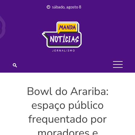
Skip
sábado, agosto 8
to
content
JORNALISMO –
MANDA
NOTÍCIAS
Bowl do Arariba:
espaço público
frequentado por
moradores e