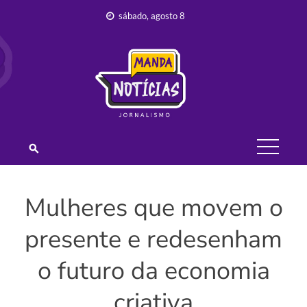
Skip
sábado, agosto 8
to
content
JORNALISMO –
MANDA
NOTÍCIAS
Mulheres que movem o
presente e redesenham
o futuro da economia
criativa