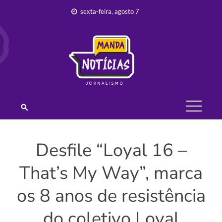
Skip
sexta-feira, agosto 7
to
content
JORNALISMO –
MANDA
NOTÍCIAS
Desfile “Loyal 16 –
That’s My Way”, marca
os 8 anos de resistência
do coletivo Loyal