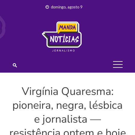
Skip
domingo, agosto 9
to
content
JORNALISMO –
MANDA
NOTÍCIAS
Virgínia Quaresma:
pioneira, negra, lésbica
e jornalista —
resistência ontem e hoje