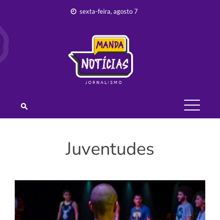
Skip
sexta-feira, agosto 7
to
content
JORNALISMO –
MANDA
NOTÍCIAS
Juventudes