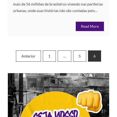
mais de 56 milhões de brasileiros vivendo nas periferias
urbanas, onde suas histórias não são contadas pelo...
Read More
Paginação
Anterior
1
…
5
6
de
posts