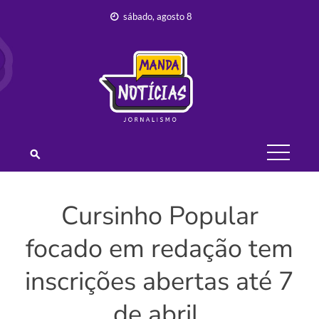
Skip
sábado, agosto 8
to
content
JORNALISMO –
MANDA
NOTÍCIAS
Cursinho Popular
focado em redação tem
inscrições abertas até 7
de abril