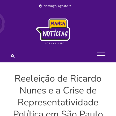
Skip
domingo, agosto 9
to
content
JORNALISMO –
MANDA
NOTÍCIAS
Reeleição de Ricardo
Nunes e a Crise de
Representatividade
Política em São Paulo