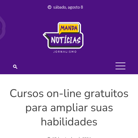
Skip
sábado, agosto 8
to
content
JORNALISMO –
MANDA
NOTÍCIAS
Cursos on-line gratuitos
para ampliar suas
habilidades