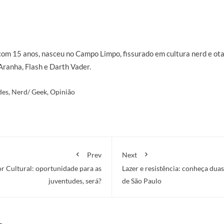
com 15 anos, nasceu no Campo Limpo, fissurado em cultura nerd e ot
ranha, Flash e Darth Vader.
des
,
Nerd/ Geek
,
Opinião
Prev
Next
 Cultural: oportunidade para as
Lazer e resistência: conheça dua
juventudes, será?
de São Paulo