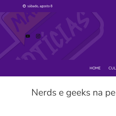
Skip
sábado, agosto 8
to
content
HOME
CUL
Nerds e geeks na per