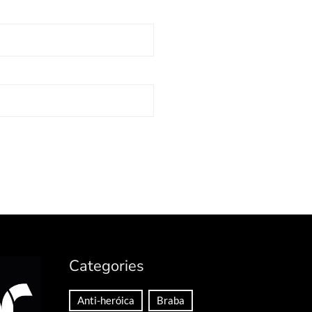
Categories
Anti-heróica
Braba