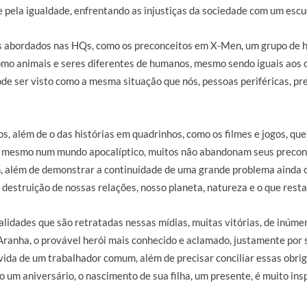
e pela igualdade, enfrentando as injustiças da sociedade com um escud
s abordados nas HQs, como os preconceitos em X-Men, um grupo de 
omo animais e seres diferentes de humanos, mesmo sendo iguais aos 
ode ser visto como a mesma situação que nós, pessoas periféricas, 
, além de o das histórias em quadrinhos, como os filmes e jogos, q
e mesmo num mundo apocalíptico, muitos não abandonam seus precon
, além de demonstrar a continuidade de uma grande problema ainda co
 destruição de nossas relações, nosso planeta, natureza e o que resta
ealidades que são retratadas nessas mídias, muitas vitórias, de inúm
nha, o provável herói mais conhecido e aclamado, justamente por s
a vida de um trabalhador comum, além de precisar conciliar essas obri
 um aniversário, o nascimento de sua filha, um presente, é muito ins