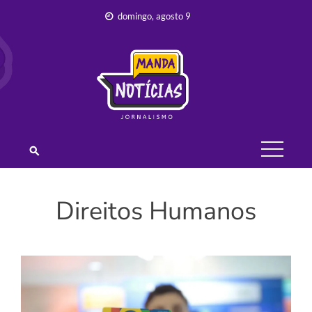
Skip
domingo, agosto 9
to
content
JORNALISMO –
MANDA
NOTÍCIAS
Direitos Humanos